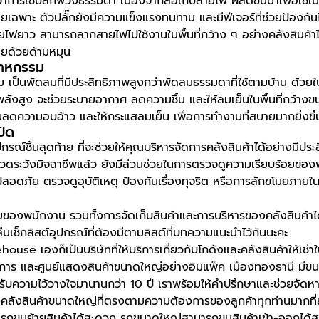
าการใช้ปลั๊กพ่วงธรรมดา เนื่องจากล้อเก็บสายไฟ ผลิตขึ้นมาเพื่อใช้
ฉพาะ ตัวปลั๊กยังมีความแข็งแรงทนทาน และมีฟีเจอร์ที่ช่วยป้องกันไฟ
ไฟยาว สามารถลากสายไฟไปใช้งานในพื้นที่กว้าง ๆ อย่างคลังสินค้า
ายด้วยด้ามหมุน
สาหกรรม
เป็นพัดลมที่มีประสิทธิภาพสูงกว่าพัดลมธรรมดาที่ใช้ตามบ้าน ด้วยใ
ลังสูง จะช่วยระบายอากาศ ลดความชื้น และให้ลมเย็นในพื้นที่กว้าง
่วยลดความอบอ้าว และให้กระแสลมเย็น เพื่อการทำงานที่สบายมากยิ่งขึ้
ปิด
รณ์ชิ้นสุดท้าย ที่จะช่วยให้คุณบริหารจัดการคลังสินค้าได้อย่างมีประ
วดระวังมิจฉาชีพแล้ว ยังมีส่วนช่วยในการตรวจดูความเรียบร้อยขอ
ลอดภัย ตรวจดูอุบัติเหตุ ป้องกันเรื่องทุจริต หรือการลักขโมยภายในค
ของพนักงาน รวมทั้งการจัดเก็บสินค้าและการบริหารของคลังสินค้าได
ืมเช็กลิสต์อุปกรณ์ที่ต้องมีตามลิสต์ที่บทความแนะนำไว้กันนะคะ
ouse เองก็เป็นบริษัทที่ให้บริการเกี่ยวกับโกดังและคลังสินค้าให้เช่
าชการ และศูนย์แสดงสินค้าขนาดใหญ่อย่างอิมแพ็ค เมืองทองธานี มีขนา
ับความไว้วางใจมานานกว่า 10 ปี เราพร้อมให้คำปรึกษาและช่วยจัดหาค
คลังสินค้าขนาดใหญ่ที่ตรงตามความต้องการของลูกค้าทุกท่านมากที่
ารถขนย้ายสินค้าได้สะดวก รถขนาดใหญ่สามารถขนสินค้าเข้า-ออกได