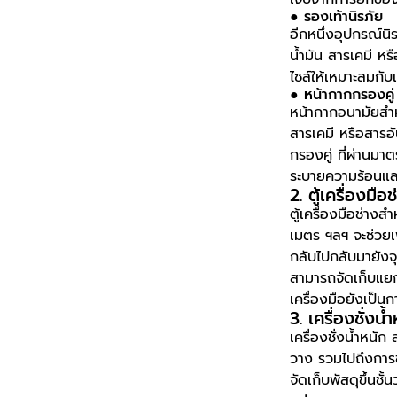
● รองเท้านิรภัย
อีกหนึ่งอุปกรณ์นิ
น้ำมัน สารเคมี หรื
ไซส์ให้เหมาะสมกั
● หน้ากากกรองคู่
หน้ากากอนามัยสำห
สารเคมี หรือสารอั
กรองคู่ ที่ผ่านม
ระบายความร้อนและ
2. ตู้เครื่องมือช
ตู้เครื่องมือช่างส
เมตร ฯลฯ จะช่วยเพ
กลับไปกลับมายังจุด
สามารถจัดเก็บแยกอ
เครื่องมือยังเป็นก
3. เครื่องชั่งน้
เครื่องชั่งน้ำหนั
วาง รวมไปถึงการขน
จัดเก็บพัสดุขึ้นช