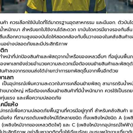
ินค้า ควรเลือกใช้บันไดที่ได้มาตรฐานอุตสาหกรรม และมีมอก. ตัวบัน
น้ำหนักเบา สำหรับยกไปใช้งานได้สะดวก ขาบันไดควรมียางรองกันลื่น 
ืมเลือกความสูงของบันไดให้สอดคล้องกับชั้นวางของในคลังสินค้าขอ
านอย่างปลอดภัยและมีประสิทธิภาพ
ติก
น้าที่ปกป้องสินค้าและพัสดุจากน้ำหรือของเหลวอื่นๆ ที่อยู่บนพื้นภ
้านของพาเลทยังช่วยอำนวยความสะดวกเมื่อต้องขนย้ายสินค้าและพัสดุด
ยสินค้าลงจากรถขนส่งได้ง่ายกว่าการยกพัสดุขึ้นจากพื้นอีกด้วย
พาเลท
ป็นอุปกรณ์เพิ่มความสะดวกในการเคลื่อนย้ายพัสดุ สามารถรับน้ำหน
้าขนาดใหญ่ หรือต้องเคลื่อนย้ายสินค้าที่มีน้ำหนักมาก ควรใช้เป็นรถ
วยทุ่นแรง และเพื่อความปลอดภัย
เคมีแห้ง
ุปกรณ์เพื่อความปลอดภัยพื้นฐานที่ควรมีอยู่ทุกที่ สำหรับคลังสินค้า แน
มีแห้ง ที่สามารถดับเพลิงไหม้ได้หลายชนิด ทั้งเพลิงไหม้ชนิด A (เพ
B (เพลิงไหม้จากของเหลวติดไฟ) และ C (เพลิงไหม้จากอุปกรณ์ไฟฟ้า) ท
ีประสิทธิภาพ อย่าลืมหาจุดติดตั้งให้เรียบร้อย อบรมพนักงานเกี่ยวกับว