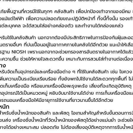
รภัยพื้นฐานที่ควรมีใช้ในทุกๆ คลังสินค้า เพื่อปกป้องเท้าจากของมีคม
อแม้แต่ไฟฟ้า เพื่อความปลอดภัยขณะปฏิบัติหน้าที่ ทั้งนี้ทั้งนั้น รองเ
บแต่ละบุคคล จะได้สวมใส่อย่างคล่องตัว และทำงานได้คล่องแคล่ว
รับใช้ในคลังสินค้า นอกจากต้องมีประสิทธิภาพในการป้องกันฝุ่นละอ
นตรายอื่นๆ ที่ปนเปื้อนอยู่ในอากาศภายในคลังได้อีกด้วย แนะนำให้เลื
าตรฐาน NIOSH เพราะนอกจากจะช่วยกรองสารอันตรายในอากาศได้แล้ว 
ความชื้น ช่วยให้หายใจสะดวกขึ้น เหมาะกับการสวมใส่ทำงานต่อเนื่อ
่าง
ำหรับจัดเก็บอุปกรณ์และเครื่องมือต่าง ๆ ที่ใช้ในคลังสินค้า เช่น ไขคว
ิ่มความเป็นระเบียบเรียบร้อย ทั้งยังพกไปใช้งานได้สะดวกทุกพื้นที่ ไม
เก็บเครื่องมือ หรือแบกเครื่องมือพะรุงพะรัง เสี่ยงที่จะเกิดอุบัติเหตุ ต
ุปกรณ์ได้เป็นหมวดหมู่ หยิบจับมาใช้งานได้ง่าย การเก็บเครื่องมือแล
ารถนอมเครื่องมือให้มีอายุการใช้งานที่ยาวนานขึ้นได้อีกด้วย
ำหนัก
ก สำหรับชั่งน้ำหนักของสินค้า และพัสดุ ไอเทมสำคัญสำหรับขั้นตอนการจั
ส่ง เครื่องชั่งน้ำหนักที่วัดน้ำหนักของพัสดุได้อย่างแม่นยำ จะช่ว
ั้นวางได้อย่างเหมาะสม ปลอดภัย ไม่ต้องเสี่ยงอุบัติเหตุจากการรับน้ำหน