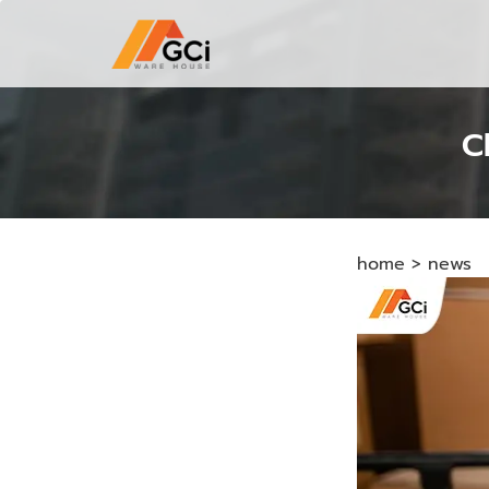
C
home
>
news