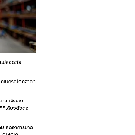
และปลอดภัย
แทกในกรณีตกจากที่
ฯลฯ เพื่อลด
่ที่เสียงดังต่อ
มีคม ลดอาการบาด
ัติเหตุได้