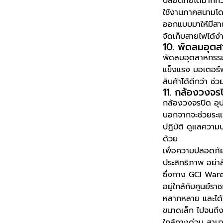
ปลอดภัยได้มากกว่
ใช้งานภาคสนามโดยเ
ออกแบบมาให้มีสาย
จัดเก็บสายไฟได้ง่
10. พัดลมอุต
พัดลมอุตสาหกรรม 
แข็งแรง มอเตอร์พ
สินค้าได้ดีกว่า ช
11. กล้องวงจร
กล้องวงจรปิด อุปก
นอกจากจะช่วยระแ
ปฏิบัติ ดูแลความป
ด้วย
เพื่อความปลอดภัย
ประสิทธิภาพ อย่าล
ซึ่งทาง GCI Wareh
อยู่ใกล้กับศูนย์ร
หลากหลาย และได้ร
ขนาดเล็ก ไปจนถึง
ใกล้ทางด่วน สาม