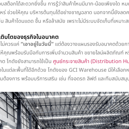
ต็อกได้สะดวกยิ่งขึ้น การรู้ว่าสินค้าไหนมีมาก-น้อยเพียงใด หมดเ
ื่อไหร่ ช่วยให้คุณ บริหารต้นทุนได้อย่างชาญฉลาด นอกจากนี้ยังลด
น สินค้าโดนแดด ชื้น หรือล้าสมัย เพราะไม่มีระบบจัดเก็บที่เหมาะ
รเติบโตของธุรกิจในอนาคต
ม่ควรแค่
“เอาอยู่ในวันนี้”
แต่ต้องวางแผนรองรับอนาคตด้วยการ
้คุณพร้อมรับมือกับการเพิ่มจำนวนสินค้า ขยายไลน์ผลิตภัณฑ์ หร
คต โกดังยังสามารถใช้เป็น
ศูนย์กระจายสินค้า (Distribution H
ในแต่ละพื้นที่ได้อีกด้วย โกดังของ GCI Warehouse มีให้เลือ
ต้องการ พร้อมบริการเสริม เช่น ที่จอดรถ ลิฟต์ และทีมสนับสนุ