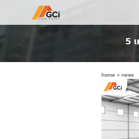
5 เ
home
>
news