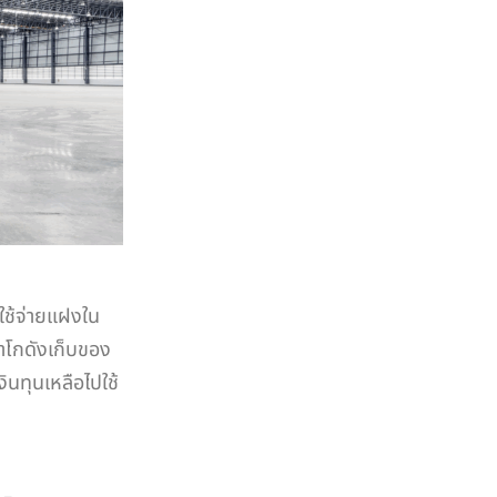
ช้จ่ายแฝงใน
าโกดังเก็บของ
ินทุนเหลือไปใช้