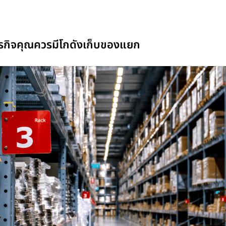
ธุรกิจคุณควรมีโกดังเก็บของแยก