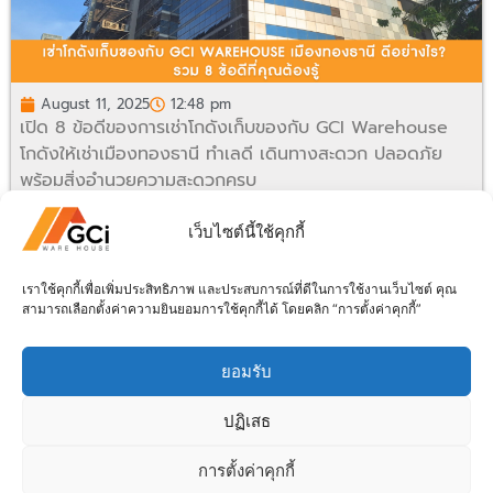
August 11, 2025
12:48 pm
เปิด 8 ข้อดีของการเช่าโกดังเก็บของกับ GCI Warehouse
โกดังให้เช่าเมืองทองธานี ทำเลดี เดินทางสะดวก ปลอดภัย
พร้อมสิ่งอำนวยความสะดวกครบ
อ่านเพิ่มเติม
เว็บไซต์นี้ใช้คุกกี้
1
2
3
4
5
6
เราใช้คุกกี้เพื่อเพิ่มประสิทธิภาพ และประสบการณ์ที่ดีในการใช้งานเว็บไซต์ คุณ
สามารถเลือกตั้งค่าความยินยอมการใช้คุกกี้ได้ โดยคลิก “การตั้งค่าคุกกี้”
ยอมรับ
ปฏิเสธ
©2023 GCI WareHouse Co., Ltd. All Rights Reserved.
การตั้งค่าคุกกี้
ติดต่อ Admin